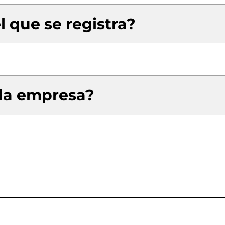
l que se registra?
 la empresa?