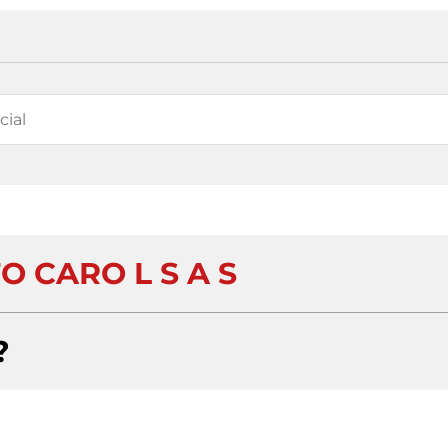
O CARO L S A S
?