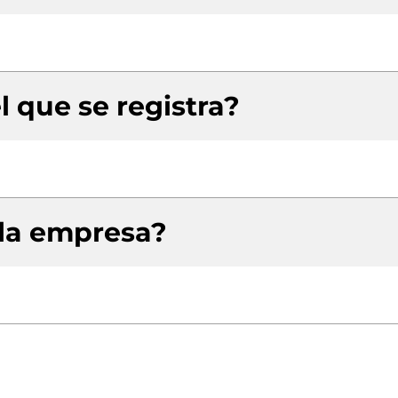
l que se registra?
 la empresa?