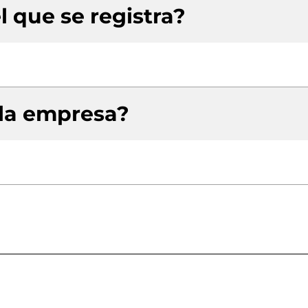
l que se registra?
 la empresa?