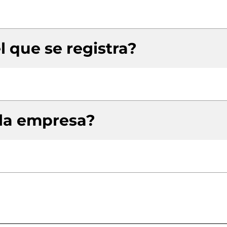
l que se registra?
 la empresa?