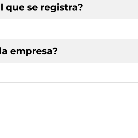
l que se registra?
 la empresa?