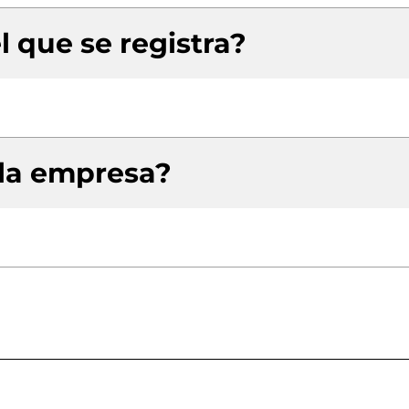
l que se registra?
 la empresa?