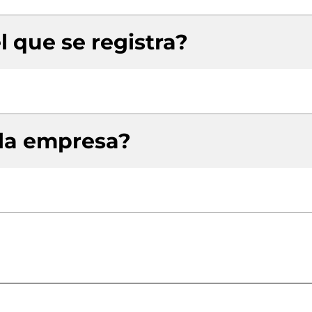
l que se registra?
 la empresa?