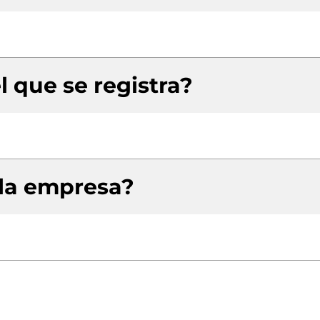
l que se registra?
 la empresa?