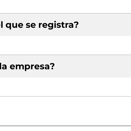
l que se registra?
 la empresa?