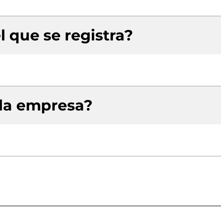
l que se registra?
 la empresa?