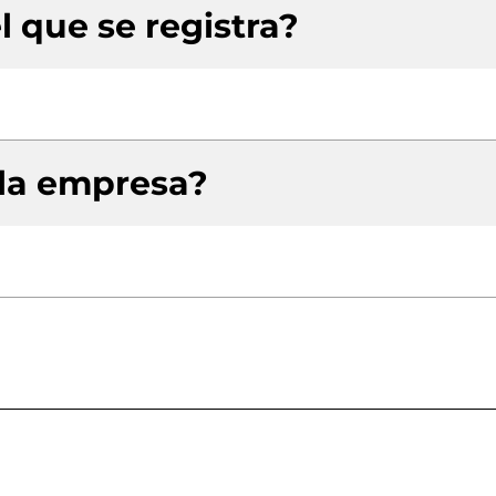
l que se registra?
 la empresa?