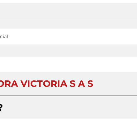
RA VICTORIA S A S
?