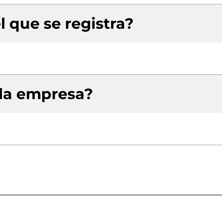
l que se registra?
 la empresa?