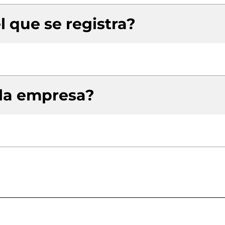
l que se registra?
 la empresa?