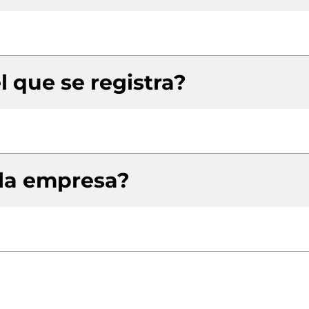
l que se registra?
 la empresa?