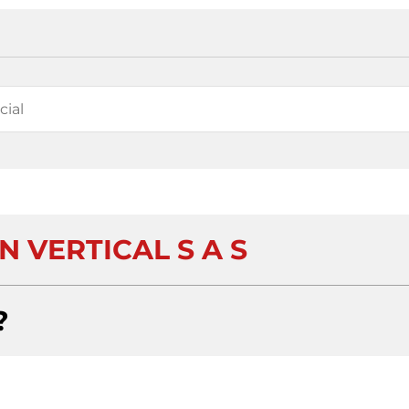
 VERTICAL S A S
?