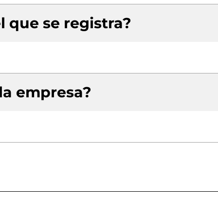
l que se registra?
 la empresa?