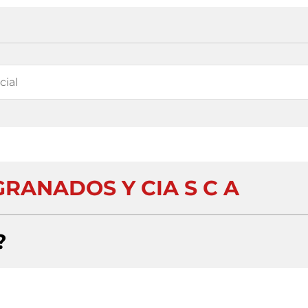
RANADOS Y CIA S C A
?