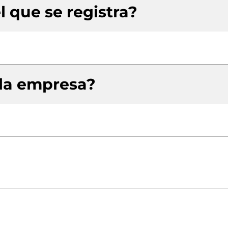
l que se registra?
 la empresa?