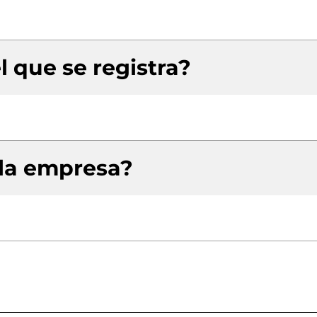
l que se registra?
 la empresa?