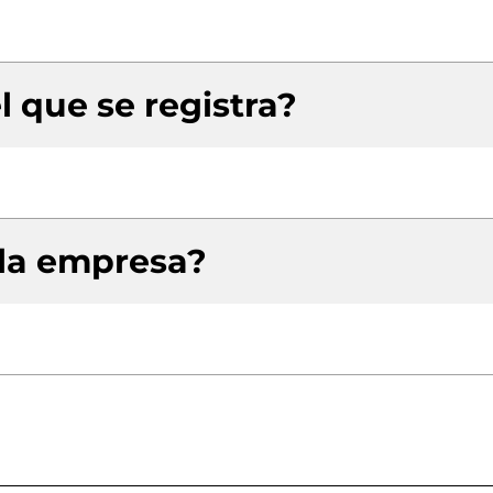
l que se registra?
 la empresa?