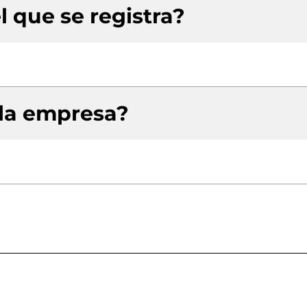
l que se registra?
 la empresa?