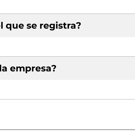
l que se registra?
 la empresa?