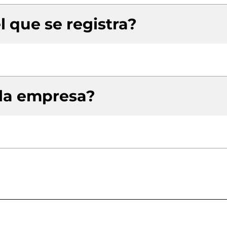
l que se registra?
 la empresa?