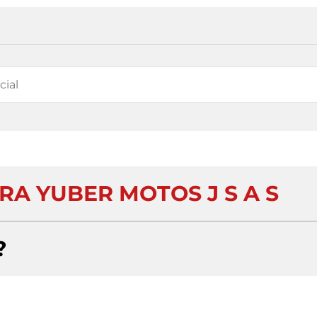
A YUBER MOTOS J S A S
?