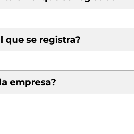
l que se registra?
 la empresa?