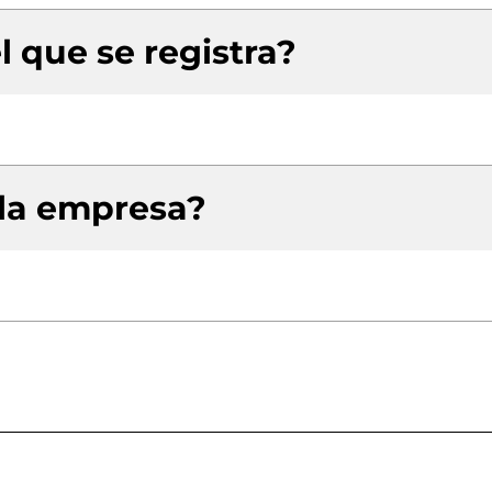
l que se registra?
 la empresa?