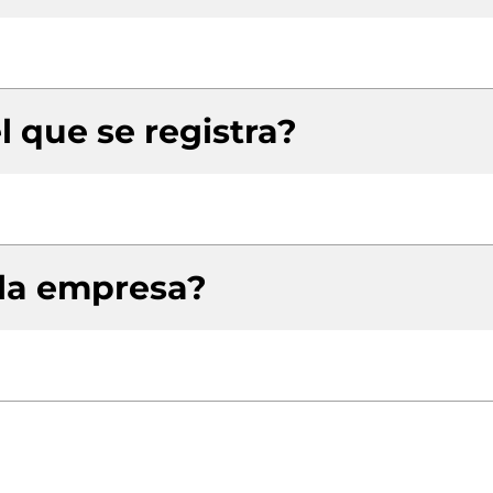
l que se registra?
 la empresa?