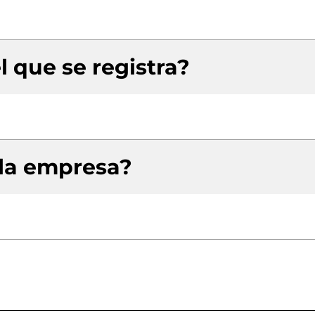
l que se registra?
 la empresa?