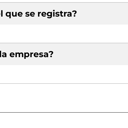
l que se registra?
 la empresa?