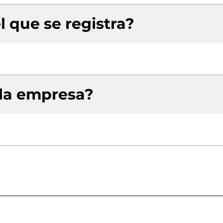
l que se registra?
 la empresa?