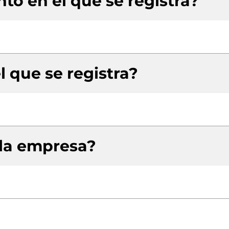
to en el que se registra?
l que se registra?
 la empresa?