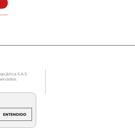
epública S.A.S.
servados.
ENTENDIDO