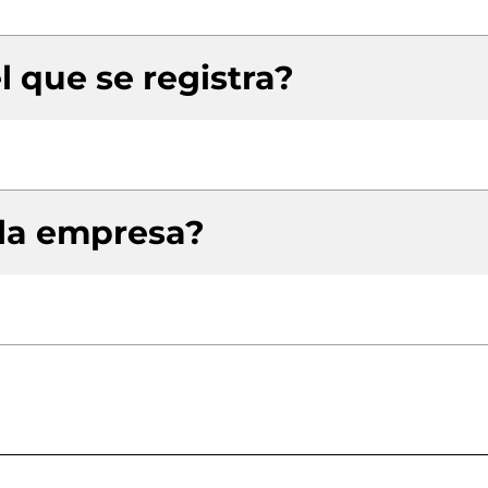
l que se registra?
 la empresa?