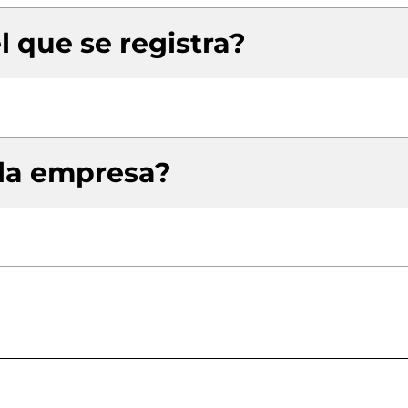
l que se registra?
 la empresa?