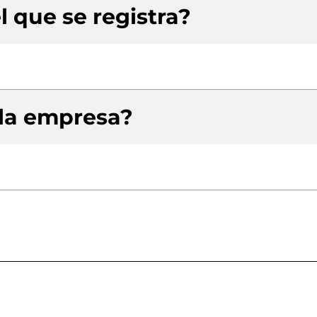
l que se registra?
 la empresa?