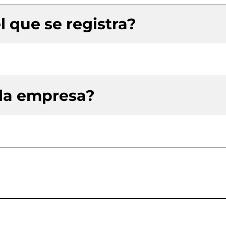
l que se registra?
 la empresa?