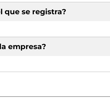
l que se registra?
 la empresa?