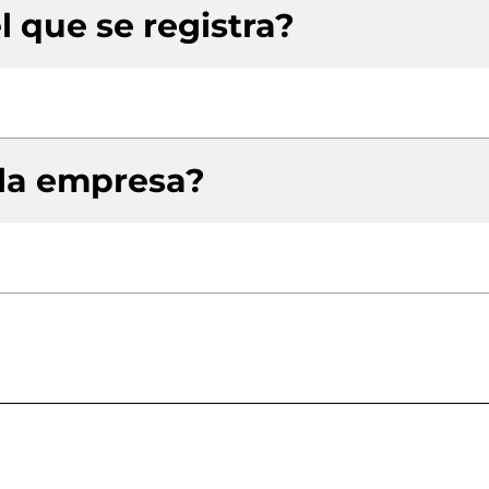
l que se registra?
 la empresa?