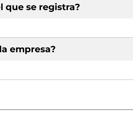
l que se registra?
 la empresa?