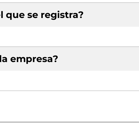
l que se registra?
 la empresa?