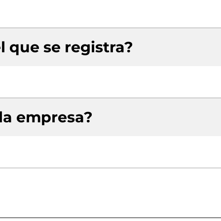
l que se registra?
 la empresa?