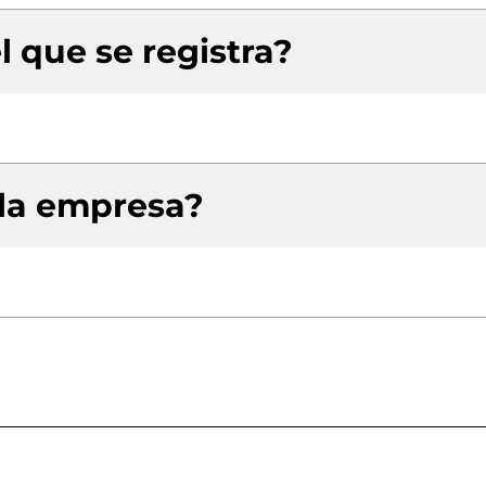
l que se registra?
 la empresa?