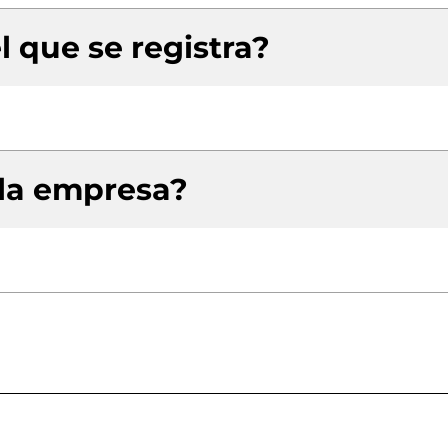
l que se registra?
 la empresa?