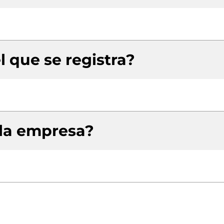
l que se registra?
 la empresa?