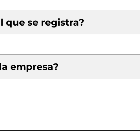
l que se registra?
 la empresa?