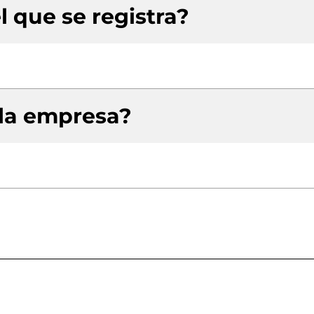
l que se registra?
 la empresa?