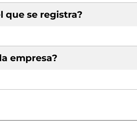
l que se registra?
 la empresa?