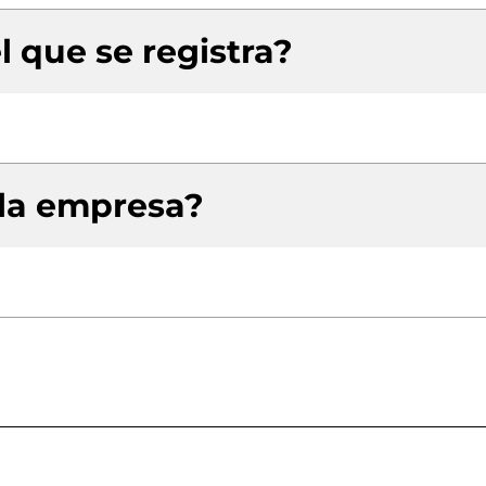
l que se registra?
 la empresa?