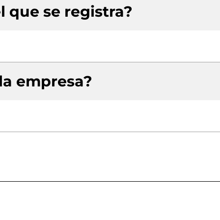
l que se registra?
 la empresa?