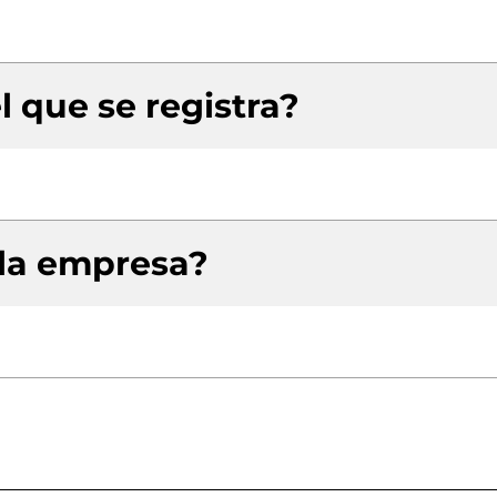
l que se registra?
 la empresa?