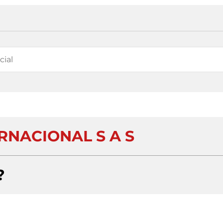
RNACIONAL S A S
?