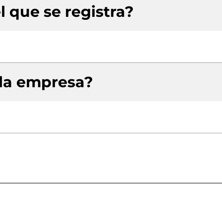
l que se registra?
 la empresa?