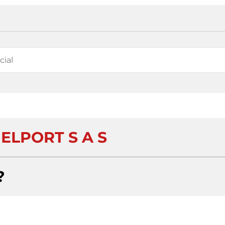
ELPORT S A S
?