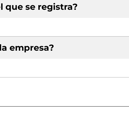
l que se registra?
 la empresa?